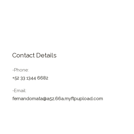
Contact Details
-Phone:
+52 33 1344 6682
-Email:
fernandomata@a5z.66a.myftpupload.com